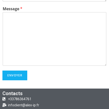
Message
*
ENVOYER
Contacts
+33786364761
infoclient@alex-ip.fr