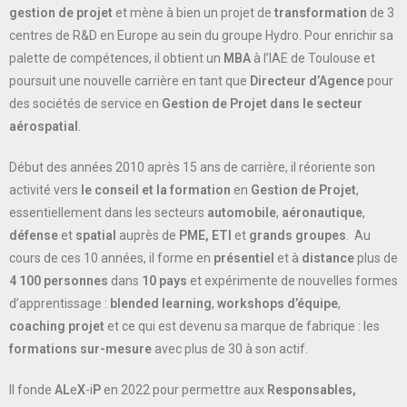
gestion de projet
et mène à bien un projet de
transformation
de 3
centres de R&D en Europe au sein du groupe Hydro. Pour enrichir sa
palette de compétences, il obtient un
MBA
à l’IAE de Toulouse et
poursuit une nouvelle carrière en tant que
Directeur d’Agence
pour
des sociétés de service en
Gestion de Projet dans le secteur
aérospatial
.
Début des années 2010 après 15 ans de carrière, il réoriente son
activité vers
le conseil et la formation
en
Gestion de Projet
,
essentiellement dans les secteurs
automobile
,
aéronautique
,
défense
et
spatial
auprès de
PME, ETI
et
grands groupes
. Au
cours de ces 10 années, il forme en
présentiel
et à
distance
plus de
4 100 personnes
dans
10 pays
et expérimente de nouvelles formes
d’apprentissage :
blended
learning
,
workshops d’équipe
,
coaching projet
et ce qui est devenu sa marque de fabrique : les
formations
sur-mesure
avec plus de 30 à son actif.
Il fonde
AL
e
X
-i
P
en 2022 pour permettre aux
Responsables,